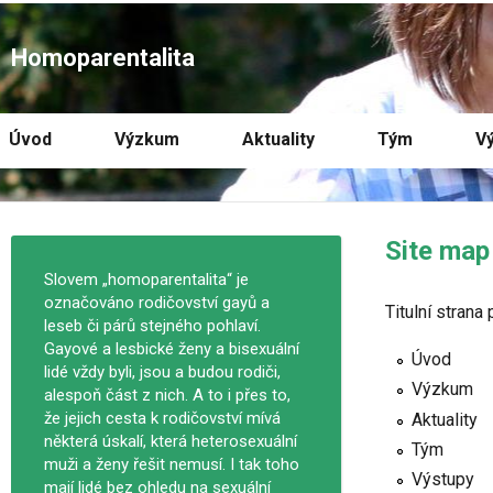
Homoparentalita
Úvod
Výzkum
Aktuality
Tým
V
Site map
Slovem „homoparentalita“ je
označováno rodičovství gayů a
Titulní strana
leseb či párů stejného pohlaví.
Gayové a lesbické ženy a bisexuální
Úvod
lidé vždy byli, jsou a budou rodiči,
Výzkum
alespoň část z nich. A to i přes to,
že jejich cesta k rodičovství mívá
Aktuality
některá úskalí, která heterosexuální
Tým
muži a ženy řešit nemusí. I tak toho
Výstupy
mají lidé bez ohledu na sexuální